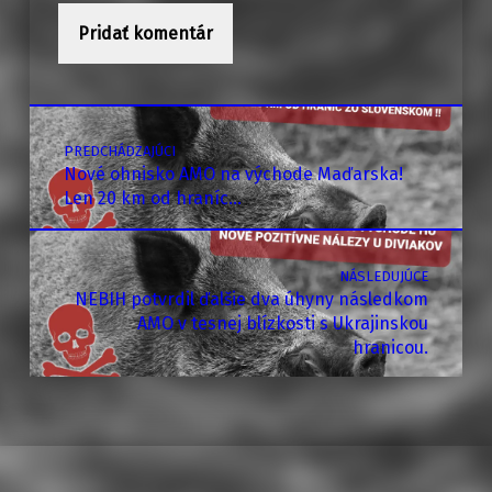
Navigácia v článkoch
PREDCHÁDZAJÚCI
Nové ohnisko AMO na východe Maďarska!
Len 20 km od hraníc…
NÁSLEDUJÚCE
NEBIH potvrdil ďalšie dva úhyny následkom
AMO v tesnej blízkosti s Ukrajinskou
hranicou.