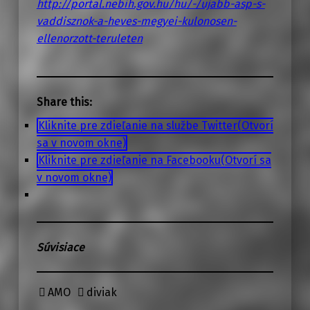
http://portal.nebih.gov.hu/hu/-/ujabb-asp-s-
vaddisznok-a-heves-megyei-kulonosen-
ellenorzott-teruleten
Share this:
Kliknite pre zdieľanie na službe Twitter(Otvorí
sa v novom okne)
Kliknite pre zdieľanie na Facebooku(Otvorí sa
v novom okne)
Súvisiace
AMO
diviak