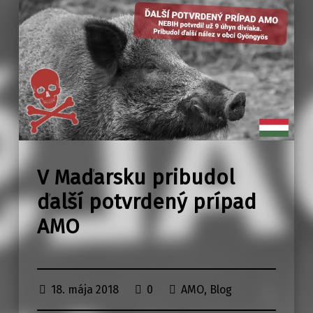
V Maďarsku pribudol
ďalší potvrdený prípad
AMO
18. mája 2018
0
AMO
,
Blog