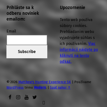
Prihláste sa k
Upozornenie
odberu noviniek
emailom:
Tento web používa
súbory cookies.
Email
Prehliadaním webu
vyjadrujete súhlas s
ich používaním.
Viac
informácií nájdete po
kliknutí na tento
odkaz.
© 2026
Matthew's Hunting Experience SK
|
Používame
WordPress
tému
Modern
.
|
Späť nahor ↑
YouTube
Facebook Page
Instagram Profile
Twitter Profile
Späť nahor ↑