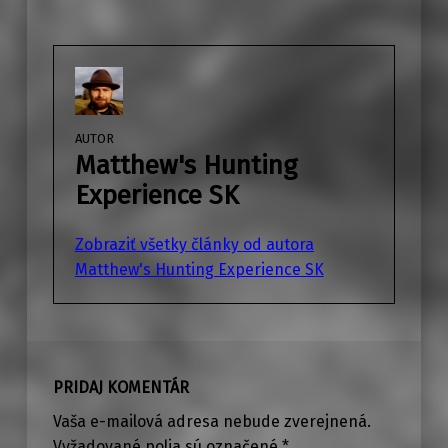
AUTOR
Matthew's Hunting
Experience SK
Zobraziť všetky články od autora
Matthew's Hunting Experience SK
Preskočiť späť na hlavnú navigáciu
PRIDAJ KOMENTÁR
Vaša e-mailová adresa nebude zverejnená.
Vyžadované polia sú označené
*