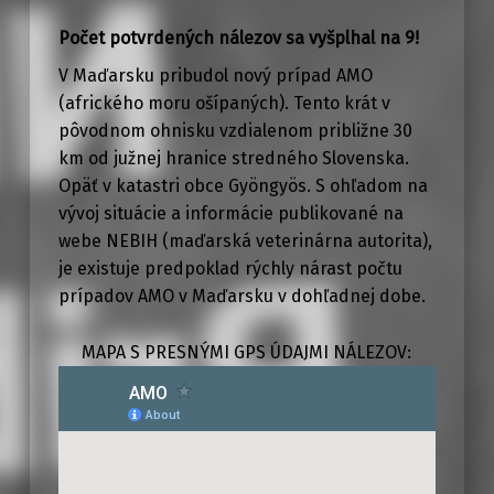
Počet potvrdených nálezov sa vyšplhal na 9!
V Maďarsku pribudol nový prípad AMO
(afrického moru ošípaných). Tento krát v
pôvodnom ohnisku vzdialenom približne 30
km od južnej hranice stredného Slovenska.
Opäť v katastri obce Gyöngyös. S ohľadom na
vývoj situácie a informácie publikované na
webe NEBIH (maďarská veterinárna autorita),
je existuje predpoklad rýchly nárast počtu
prípadov AMO v Maďarsku v dohľadnej dobe.
MAPA S PRESNÝMI GPS ÚDAJMI NÁLEZOV: