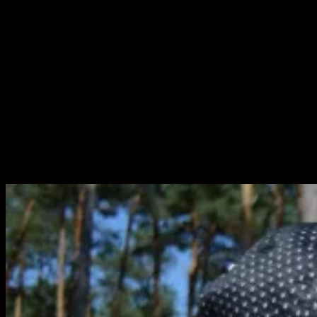
Twitter
Profile
Späť
nahor
↑